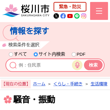
桜川市公式ホー
緊急・防災
桜川市公式Twitter
桜川市公式Facebo
桜川市公式YouT
桜川市公式LI
Instagra
情報を探す
検索条件を選択
すべて
サイト内検索
PDF
音声検索
【現在の位置】
ホーム
>
くらし・手続き
>
生活環境
騒音・振動