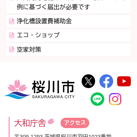
例に基づく届出が必要です
浄化槽設置費補助金
エコ・ショップ
空家対策
桜川市公式Twi
桜川市
桜川市
桜川市公式
In
大和庁舎
アクセス
〒309-1293 茨城県桜川市羽田1023番地