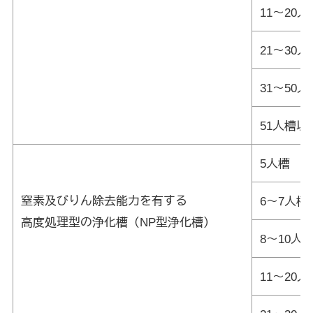
11～20人
21～30人
31～50人
51人槽以
5人槽
窒素及びりん除去能力を有する
6～7人槽
高度処理型の浄化槽（NP型浄化槽）
8～10人
11～20人