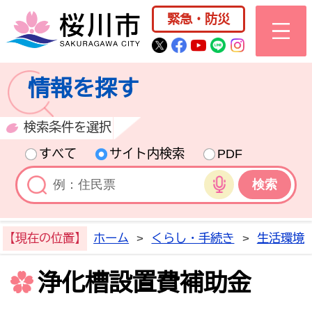
桜川市公式ホー
緊急・防災
桜川市公式Twitter
桜川市公式Facebo
桜川市公式YouT
桜川市公式LI
Instagra
情報を探す
検索条件を選択
すべて
サイト内検索
PDF
音声検索
【現在の位置】
ホーム
>
くらし・手続き
>
生活環境
浄化槽設置費補助金