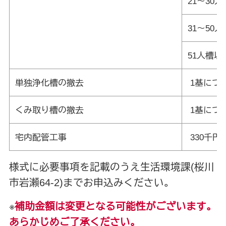
21～30人
31～50人
51人槽以
単独浄化槽の撤去
1基につき
くみ取り槽の撤去
1基につき
宅内配管工事
330千円
様式に必要事項を記載のうえ生活環境課(桜川
市岩瀬64-2)までお申込みください。
※
補助金額は変更となる可能性がございます。
あらかじめご了承ください。