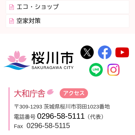
エコ・ショップ
空家対策
桜川市公式Twi
桜川市
桜川市
桜川市公式
In
大和庁舎
アクセス
〒309-1293 茨城県桜川市羽田1023番地
0296-58-5111
電話番号
（代表）
0296-58-5115
Fax