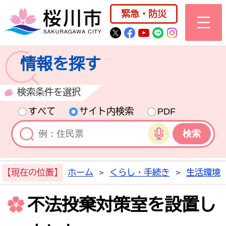
桜川市公式ホー
緊急・防災
桜川市公式Twitter
桜川市公式Facebo
桜川市公式YouT
桜川市公式LI
Instagra
情報を探す
検索条件を選択
すべて
サイト内検索
PDF
音声検索
【現在の位置】
ホーム
>
くらし・手続き
>
生活環境
不法投棄対策室を設置し