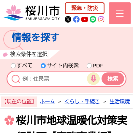
桜川市公式ホー
緊急・防災
桜川市公式Twitter
桜川市公式Facebo
桜川市公式YouT
桜川市公式LI
Instagra
情報を探す
検索条件を選択
すべて
サイト内検索
PDF
音声検索
【現在の位置】
ホーム
>
くらし・手続き
>
生活環境
桜川市地球温暖化対策実