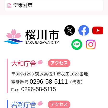
空家対策
桜川市公式Twi
桜川市
桜川市
桜川市公式
In
大和庁舎
アクセス
〒309-1293 茨城県桜川市羽田1023番地
0296-58-5111
電話番号
（代表）
0296-58-5115
Fax
岩瀬庁舎
アクセス