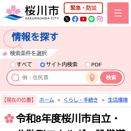
桜川市公式ホー
緊急・防災
桜川市公式Twitter
桜川市公式Facebo
桜川市公式YouT
桜川市公式LI
Instagra
情報を探す
検索条件を選択
すべて
サイト内検索
PDF
音声検索
【現在の位置】
ホーム
>
くらし・手続き
>
生活環境
令和8年度桜川市自立・