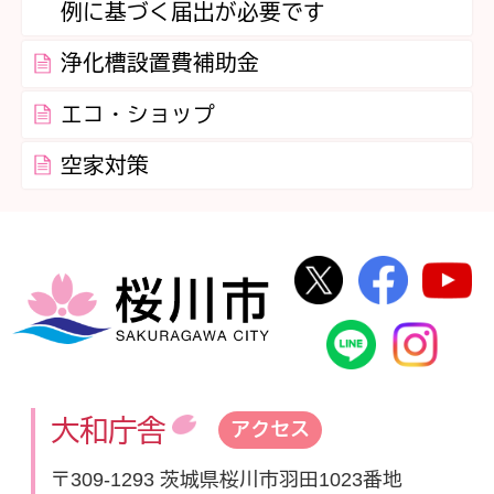
例に基づく届出が必要です
浄化槽設置費補助金
エコ・ショップ
空家対策
桜川市公式Twi
桜川市
桜川市
桜川市公式
In
大和庁舎
アクセス
〒309-1293 茨城県桜川市羽田1023番地