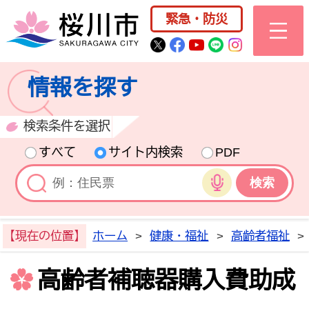
桜川市公式ホー
緊急・防災
桜川市公式Twitter
桜川市公式Facebo
桜川市公式YouT
桜川市公式LI
Instagra
情報を探す
検索条件を選択
すべて
サイト内検索
PDF
音声検索
【現在の位置】
ホーム
>
健康・福祉
>
高齢者福祉
>
高齢者補聴器購入費助成