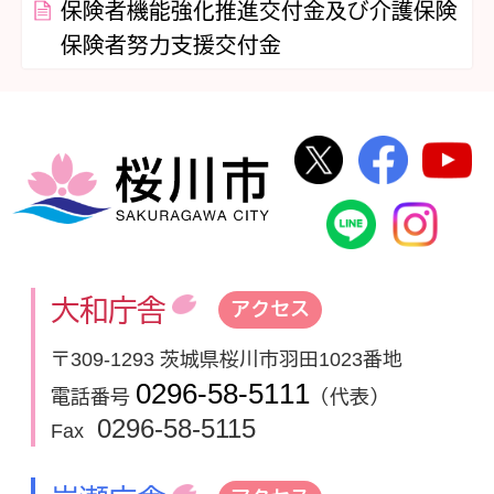
保険者機能強化推進交付金及び介護保険
保険者努力支援交付金
桜川市公式Twi
桜川市
桜川市
桜川市公式
In
大和庁舎
アクセス
〒309-1293 茨城県桜川市羽田1023番地
0296-58-5111
電話番号
（代表）
0296-58-5115
Fax