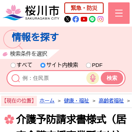
桜川市公式ホー
緊急・防災
桜川市公式Twitter
桜川市公式Facebo
桜川市公式YouT
桜川市公式LI
Instagra
情報を探す
検索条件を選択
すべて
サイト内検索
PDF
音声検索
【現在の位置】
ホーム
>
健康・福祉
>
高齢者福祉
>
介護予防請求書様式（居