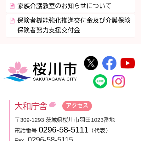
家族介護教室のお知らせについて
保険者機能強化推進交付金及び介護保険
保険者努力支援交付金
桜川市公式Twi
桜川市
桜川市
桜川市公式
In
大和庁舎
アクセス
〒309-1293 茨城県桜川市羽田1023番地
0296-58-5111
電話番号
（代表）
0296-58-5115
Fax