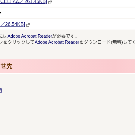
L形式／261.45KB]
6.54KB]
には
Adobe Acrobat Reader
が必要です。
ンをクリックして
Adobe Acrobat Reader
をダウンロード(無料)して
わせ先
階