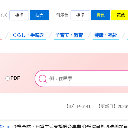
桜川市公式ホームページ
イズ
標準
拡大
背景色
標準
青色
黄色
災
くらし・手続き
子育て・教育
健康・福祉
索
PDF
【ID】
P-6141
【更新日】
202
祉
>
介護予防・日常生活支援総合事業 介護職員処遇改善加