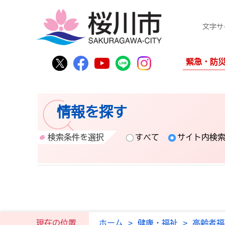
文字サ
桜川市公式Twitter
桜川市公式Facebook
桜川市公式YouTube
桜川市公式LINE
Instagram
緊急・防
情報を探す
検索条件を選択
すべて
サイト内検
現在の位置
ホーム
>
健康・福祉
>
高齢者福