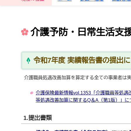
介護予防・日常生活支
令和7年度 実績報告書の提出
介護職員処遇改善加算を算定する全ての事業者は
介護保険最新情報vol.1353「介護職員等
等処遇改善加算に関するQ＆A（第1版）」について
1.提出書類