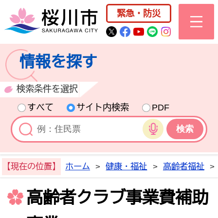
桜川市公式ホー
緊急・防災
桜川市公式Twitter
桜川市公式Facebo
桜川市公式YouT
桜川市公式LI
Instagra
情報を探す
検索条件を選択
すべて
サイト内検索
PDF
音声検索
【現在の位置】
ホーム
>
健康・福祉
>
高齢者福祉
>
高齢者クラブ事業費補助