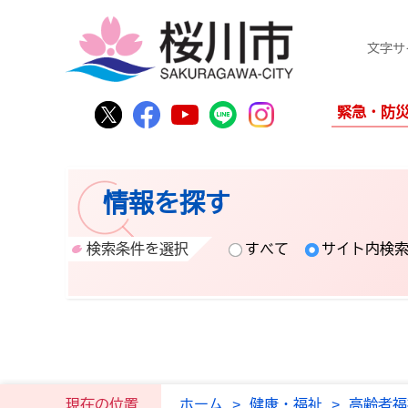
文字サ
桜川市公式Twitter
桜川市公式Facebook
桜川市公式YouTube
桜川市公式LINE
Instagram
緊急・防
情報を探す
検索条件を選択
すべて
サイト内検
現在の位置
ホーム
>
健康・福祉
>
高齢者福