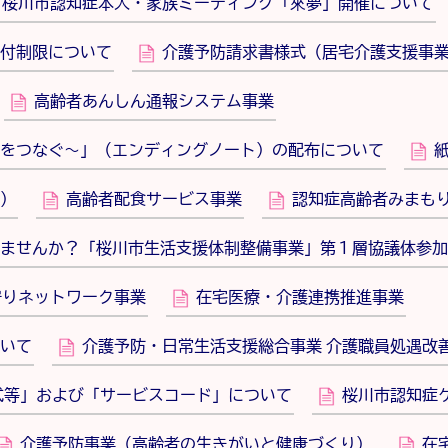
 桜川市認知症本人・家族ミーティング「來夢」開催について
付制限について
介護予防請求書様式（居宅介護支援事
高齢者あんしん通報システム事業
をつなぐ～」（エンディングノート）の配布について
）
高齢者配食サービス事業
認知症高齢者みまも
ませんか？「桜川市生活支援体制整備事業」第１層協議体参加
守りネットワーク事業
在宅医療・介護連携推進事業
いて
介護予防・日常生活支援総合事業 介護職員処遇改
式等」および「サービスコード」について
桜川市認知症
介護予防事業（高齢者の生きがいと健康づくり）
在