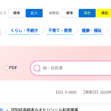
桜川市公式ホームページ
イズ
標準
拡大
背景色
標準
青色
黄色
災
くらし・手続き
子育て・教育
健康・福祉
索
PDF
【ID】
P-8605
【更新日】
2023
祉
>
認知症高齢者みまもりシール利用事業