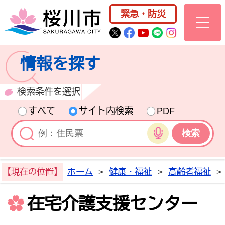
桜川市公式ホー
緊急・防災
桜川市公式Twitter
桜川市公式Facebo
桜川市公式YouT
桜川市公式LI
Instagra
情報を探す
検索条件を選択
すべて
サイト内検索
PDF
音声検索
【現在の位置】
ホーム
>
健康・福祉
>
高齢者福祉
>
在宅介護支援センター