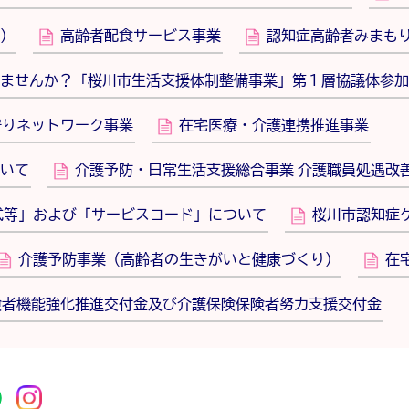
）
高齢者配食サービス事業
認知症高齢者みまも
ませんか？「桜川市生活支援体制整備事業」第１層協議体参加
守りネットワーク事業
在宅医療・介護連携推進事業
いて
介護予防・日常生活支援総合事業 介護職員処遇改
式等」および「サービスコード」について
桜川市認知症
介護予防事業（高齢者の生きがいと健康づくり）
在
険者機能強化推進交付金及び介護保険保険者努力支援交付金
r
acebook
市公式YouTube
桜川市公式LINE
Instagram