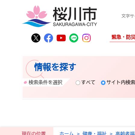
文字サ
桜川市公式Twitter
桜川市公式Facebook
桜川市公式YouTube
桜川市公式LINE
Instagram
緊急・防
情報を探す
検索条件を選択
すべて
サイト内検
現在の位置
ホーム
>
健康・福祉
>
高齢者福