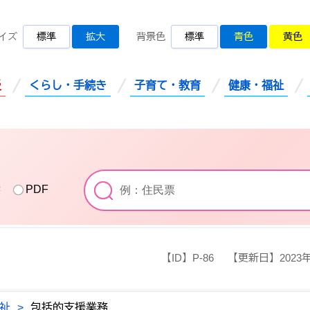
桜川市公式ホームページ
イズ
標準
拡大
背景色
標準
青色
黄色
災
くらし・手続き
子育て・教育
健康・福祉
索
PDF
【ID】
P-86
【更新日】
2023
祉
>
包括的支援業務