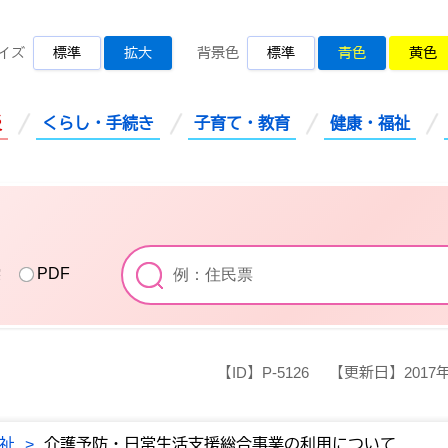
桜川市公式ホームページ
イズ
標準
拡大
背景色
標準
青色
黄色
災
くらし・手続き
子育て・教育
健康・福祉
索
PDF
【ID】
P-5126
【更新日】
2017
祉
>
介護予防・日常生活支援総合事業の利用について