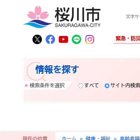
文字サ
桜川市公式Twitter
桜川市公式Facebook
桜川市公式YouTube
桜川市公式LINE
Instagram
緊急・防
情報を探す
検索条件を選択
すべて
サイト内検
現在の位置
ホーム
>
健康・福祉
>
高齢者福