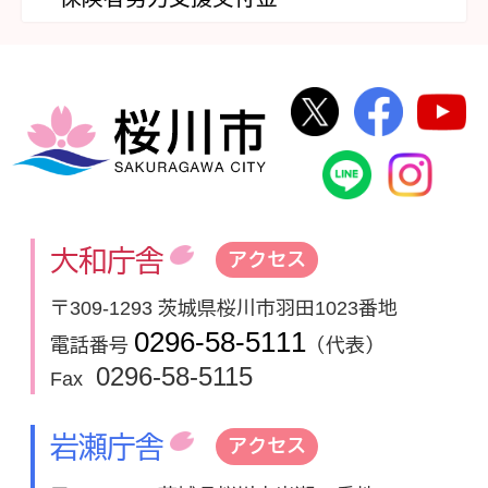
桜川市公式Twi
桜川市
桜川市
桜川市公式
In
大和庁舎
アクセス
〒309-1293 茨城県桜川市羽田1023番地
0296-58-5111
電話番号
（代表）
0296-58-5115
Fax
岩瀬庁舎
アクセス