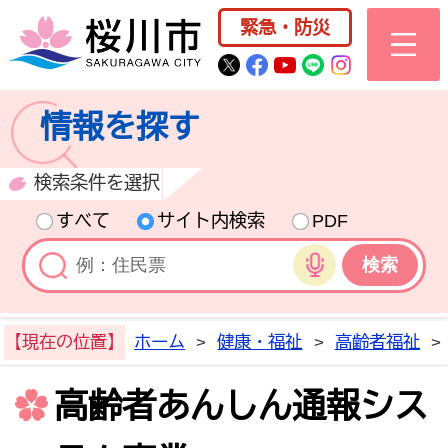
桜川市公式ホー
緊急・防災
桜川市公式Twitter
桜川市公式Facebo
桜川市公式YouT
桜川市公式LI
Instagra
情報を探す
検索条件を選択
すべて
サイト内検索
PDF
音声検索
【現在の位置】
ホーム
>
健康・福祉
>
高齢者福祉
>
高齢者あんしん通報シス