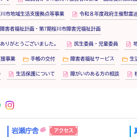
桜川市地域生活支援拠点等事業
令和８年度政府主催慰霊
障害者福祉計画・第7期桜川市障害児福祉計画
ありがとうございました。
民生委員・児童委員
支援事業
手帳の交付
障害者福祉サービス
生
の
生活保護について
障がいのある方の相談
r
acebook
市公式YouTube
桜川市公式LINE
Instagram
岩瀬庁舎
アクセス