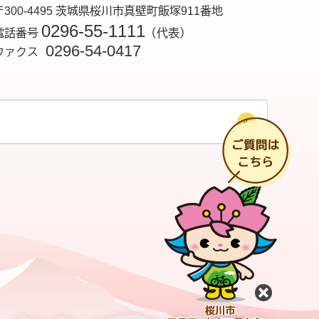
〒300-4495 茨城県桜川市真壁町飯塚911番地
0296-55-1111
電話番号
（代表）
0296-54-0417
ファクス
チ
閉じる