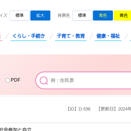
桜川市公式ホームページ
イズ
標準
拡大
背景色
標準
青色
黄色
災
くらし・手続き
子育て・教育
健康・福祉
索
PDF
【ID】
D-596
【更新日】
2024
社会参加と自立