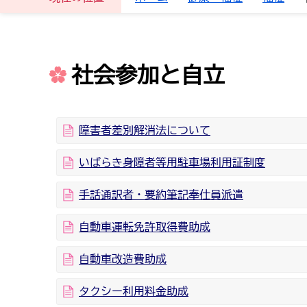
社会参加と自立
障害者差別解消法について
いばらき身障者等用駐車場利用証制度
手話通訳者・要約筆記奉仕員派遣
自動車運転免許取得費助成
自動車改造費助成
タクシー利用料金助成