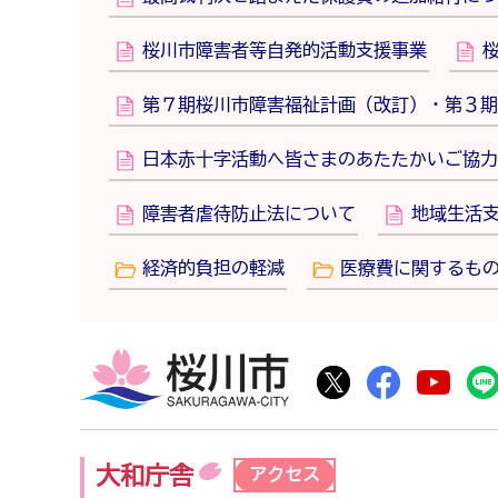
桜川市障害者等自発的活動支援事業
第７期桜川市障害福祉計画（改訂）・第３期
日本赤十字活動へ皆さまのあたたかいご協力
障害者虐待防止法について
地域生活
経済的負担の軽減
医療費に関するも
桜川市
桜川市公式Twitte
桜川市公式F
桜川
大和庁舎
アクセス