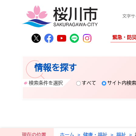
文字サ
桜川市公式Twitter
桜川市公式Facebook
桜川市公式YouTube
桜川市公式LINE
Instagram
緊急・防
情報を探す
検索条件を選択
すべて
サイト内検
現在の位置
ホーム
>
健康・福祉
>
福祉
>