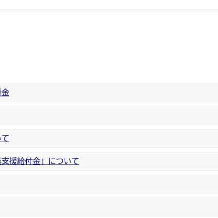
援金
いて
業支援給付金」について