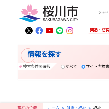
文字サ
桜川市公式Twitter
桜川市公式Facebook
桜川市公式YouTube
桜川市公式LINE
Instagram
緊急・防
情報を探す
検索条件を選択
すべて
サイト内検
現在の位置
ホーム
>
健康・福祉
>
福祉