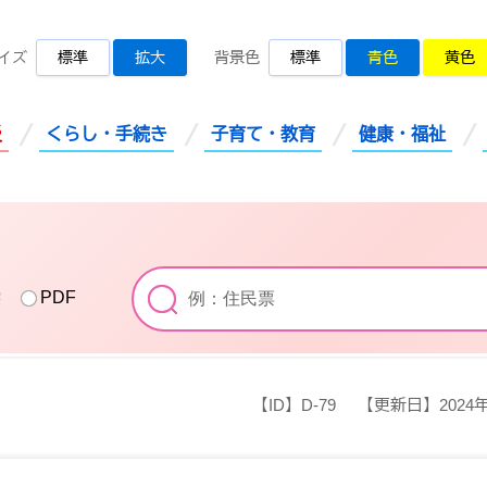
桜川市公式ホームページ
イズ
標準
拡大
背景色
標準
青色
黄色
災
くらし・手続き
子育て・教育
健康・福祉
索
PDF
【ID】
D-79
【更新日】
2024