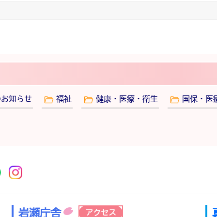
のお知らせ
福祉
健康・医療・衛生
国保・医
r
acebook
市公式YouTube
桜川市公式LINE
Instagram
岩瀬庁舎
アクセス