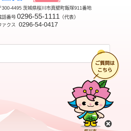
〒300-4495 茨城県桜川市真壁町飯塚911番地
0296-55-1111
電話番号
（代表）
0296-54-0417
ファクス
チ
閉じる