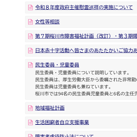
令和８年度政府主催慰霊巡拝の実施について
女性等相談
第７期桜川市障害福祉計画（改訂）・第３期障
日本赤十字活動へ皆さまのあたたかいご協力
民生委員・児童委員
民生委員・児童委員について説明しています。
民生委員は、厚生労働大臣から委嘱された非常勤
民生委員は児童委員も兼ねています。
桜川市では94名の民生委員児童委員と6名の主任
地域福祉計画
生活困窮者自立支援事業
障害者虐待防止法について