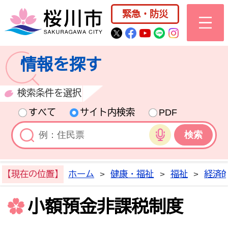
桜川市公式ホー
緊急・防災
桜川市公式Twitter
桜川市公式Facebo
桜川市公式YouT
桜川市公式LI
Instagra
情報を探す
検索条件を選択
すべて
サイト内検索
PDF
音声検索
【現在の位置】
ホーム
>
健康・福祉
>
福祉
>
経済
小額預金非課税制度