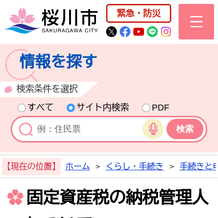
桜川市公式ホー
緊急・防災
桜川市公式Twitter
桜川市公式Facebo
桜川市公式YouT
桜川市公式LI
Instagra
情報を探す
検索条件を選択
すべて
サイト内検索
PDF
音声検索
【現在の位置】
ホーム
>
くらし・手続き
>
手続きと
固定資産税の納税管理人