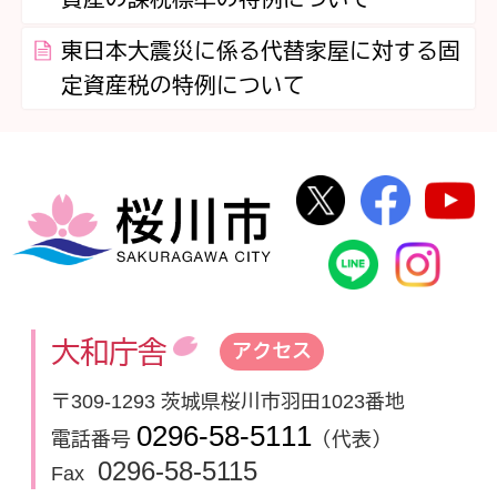
東日本大震災に係る代替家屋に対する固
定資産税の特例について
桜川市公式Twi
桜川市
桜川市
桜川市公式
In
大和庁舎
アクセス
〒309-1293 茨城県桜川市羽田1023番地
0296-58-5111
電話番号
（代表）
0296-58-5115
Fax