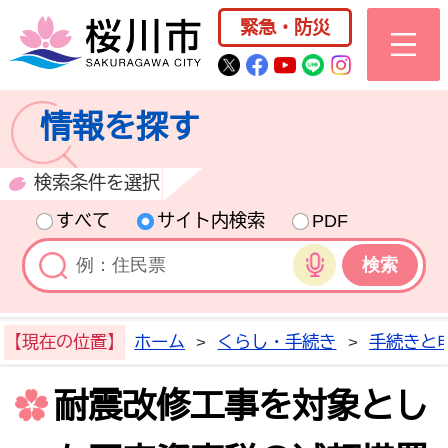
桜川市公式ホー
緊急・防災
桜川市公式Twitter
桜川市公式Facebo
桜川市公式YouT
桜川市公式LI
Instagra
情報を探す
検索条件を選択
すべて
サイト内検索
PDF
音声検索
【現在の位置】
ホーム
>
くらし・手続き
>
手続きと
耐震改修工事を対象とし