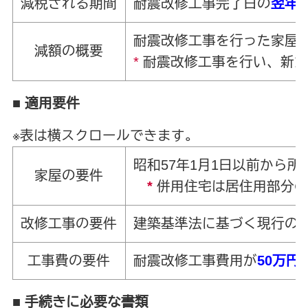
減税される期間
耐震改修工事完了日の
翌年
耐震改修工事を行った家屋
減額の概要
*
耐震改修工事を行い、新た
■ 適用要件
※表は横スクロールできます。
昭和57年1月1日以前から所
家屋の要件
*
併用住宅は居住用部分の
改修工事の要件
建築基準法に基づく現
工事費の要件
耐震改修工事費用が
50万円
■ 手続きに必要な書類