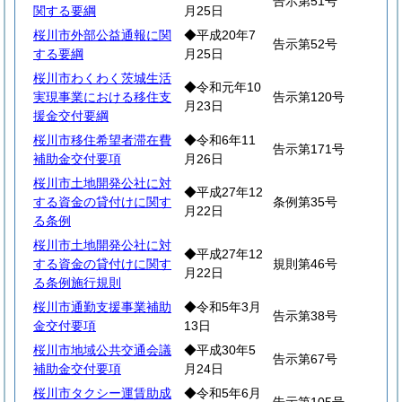
告示第51号
関する要綱
月25日
桜川市外部公益通報に関
◆平成20年7
告示第52号
する要綱
月25日
桜川市わくわく茨城生活
◆令和元年10
実現事業における移住支
告示第120号
月23日
援金交付要綱
桜川市移住希望者滞在費
◆令和6年11
告示第171号
補助金交付要項
月26日
桜川市土地開発公社に対
◆平成27年12
する資金の貸付けに関す
条例第35号
月22日
る条例
桜川市土地開発公社に対
◆平成27年12
する資金の貸付けに関す
規則第46号
月22日
る条例施行規則
桜川市通勤支援事業補助
◆令和5年3月
告示第38号
金交付要項
13日
桜川市地域公共交通会議
◆平成30年5
告示第67号
補助金交付要項
月24日
桜川市タクシー運賃助成
◆令和5年6月