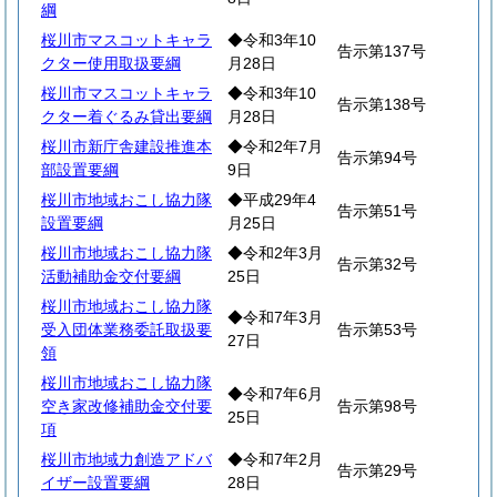
綱
桜川市マスコットキャラ
◆令和3年10
告示第137号
クター使用取扱要綱
月28日
桜川市マスコットキャラ
◆令和3年10
告示第138号
クター着ぐるみ貸出要綱
月28日
桜川市新庁舎建設推進本
◆令和2年7月
告示第94号
部設置要綱
9日
桜川市地域おこし協力隊
◆平成29年4
告示第51号
設置要綱
月25日
桜川市地域おこし協力隊
◆令和2年3月
告示第32号
活動補助金交付要綱
25日
桜川市地域おこし協力隊
◆令和7年3月
受入団体業務委託取扱要
告示第53号
27日
領
桜川市地域おこし協力隊
◆令和7年6月
空き家改修補助金交付要
告示第98号
25日
項
桜川市地域力創造アドバ
◆令和7年2月
告示第29号
イザー設置要綱
28日