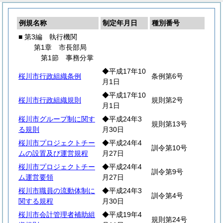
例規名称
制定年月日
種別番号
■ 第3編 執行機関
第1章 市長部局
第1節 事務分掌
◆平成17年10
桜川市行政組織条例
条例第6号
月1日
◆平成17年10
桜川市行政組織規則
規則第2号
月1日
桜川市グループ制に関す
◆平成24年3
規則第13号
る規則
月30日
桜川市プロジェクトチー
◆平成24年4
訓令第10号
ムの設置及び運営規程
月27日
桜川市プロジェクトチー
◆平成24年4
訓令第9号
ム運営要領
月27日
桜川市職員の流動体制に
◆平成24年3
訓令第4号
関する規程
月30日
桜川市会計管理者補助組
◆平成19年4
規則第24号