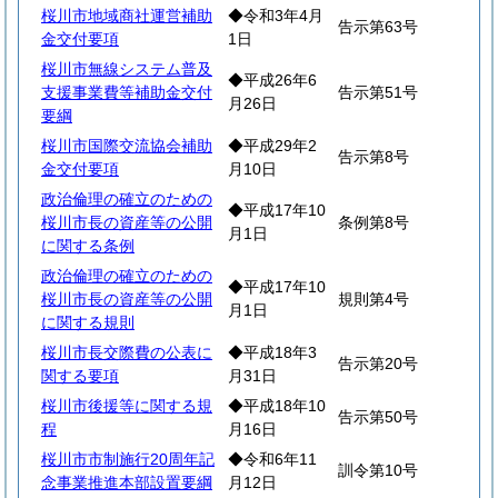
桜川市地域商社運営補助
◆令和3年4月
告示第63号
金交付要項
1日
桜川市無線システム普及
◆平成26年6
支援事業費等補助金交付
告示第51号
月26日
要綱
桜川市国際交流協会補助
◆平成29年2
告示第8号
金交付要項
月10日
政治倫理の確立のための
◆平成17年10
桜川市長の資産等の公開
条例第8号
月1日
に関する条例
政治倫理の確立のための
◆平成17年10
桜川市長の資産等の公開
規則第4号
月1日
に関する規則
桜川市長交際費の公表に
◆平成18年3
告示第20号
関する要項
月31日
桜川市後援等に関する規
◆平成18年10
告示第50号
程
月16日
桜川市市制施行20周年記
◆令和6年11
訓令第10号
念事業推進本部設置要綱
月12日