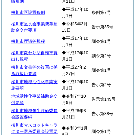
織規則
月11日
◆平成17年10
桜川市区設置条例
条例第7号
月1日
桜川市区長会事業費等補
◆令和5年3月
告示第35号
助金交付要項
13日
◆平成17年10
桜川市庁議等規程
訓令第1号
月1日
桜川市変わり型自転車貸
◆平成17年10
訓令第2号
出し規程
月1日
桜川市文書等の複写に係
◆平成27年2
訓令第1号
る取扱い要綱
月27日
桜川市地域活性化事業実
◆平成17年10
告示第2号
施要項
月1日
地域活性化事業補助金交
◆令和7年10
告示第149号
付要項
月9日
桜川市地域創生評価委員
◆平成28年6
告示第88号
会設置要綱
月21日
桜川市マスコットキャラ
◆令和3年1月
クター選考委員会設置要
訓令第1号
8日