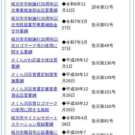
桜川市市制施行20周年記
◆令和6年11
訓令第11号
念事業推進部会設置要綱
月12日
桜川市市制施行20周年記
◆令和7年3月
念市民提案型事業補助金
告示第51号
27日
交付要綱
桜川市市制施行20周年記
◆令和7年3月
念ロゴマーク等の使用に
告示第49号
27日
関する要綱
さくらがわ応援大使設置
◆平成28年12
告示第136号
要綱
月1日
さくら川百貨選定制度実
◆平成30年12
告示第149号
施要綱
月26日
さくら川百貨選定審査委
◆平成30年12
告示第151号
員会設置要綱
月26日
さくら川百貨ロゴマーク
◆平成30年12
告示第150号
の使用に関する規程
月26日
桜川市サイクルサポート
◆令和3年4月
告示第81号
ステーション登録要綱
28日
桜川市職員等公益通報に
◆平成20年7