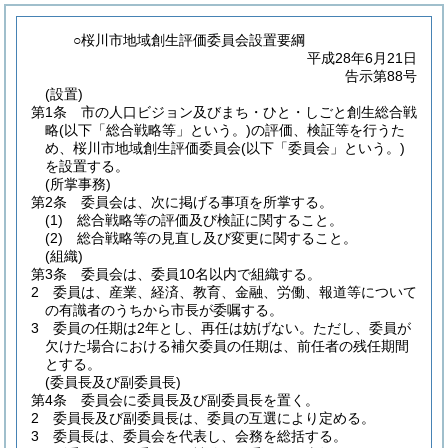
○桜川市地域創生評価委員会設置要綱
平成28年6月21日
告示第88号
(設置)
第1条
市の人口ビジョン及びまち・ひと・しごと創生総合戦
略
(以下「総合戦略等」という。)
の評価、検証等を行うた
め、桜川市地域創生評価委員会
(以下「委員会」という。)
を設置する。
(所掌事務)
第2条
委員会は、次に掲げる事項を所掌する。
(1)
総合戦略等の評価及び検証に関すること。
(2)
総合戦略等の見直し及び変更に関すること。
(組織)
第3条
委員会は、委員10名以内で組織する。
2
委員は、産業、経済、教育、金融、労働、報道等について
の有識者のうちから市長が委嘱する。
3
委員の任期は2年とし、再任は妨げない。
ただし、委員が
欠けた場合における補欠委員の任期は、前任者の残任期間
とする。
(委員長及び副委員長)
第4条
委員会に委員長及び副委員長を置く。
2
委員長及び副委員長は、委員の互選により定める。
3
委員長は、委員会を代表し、会務を総括する。