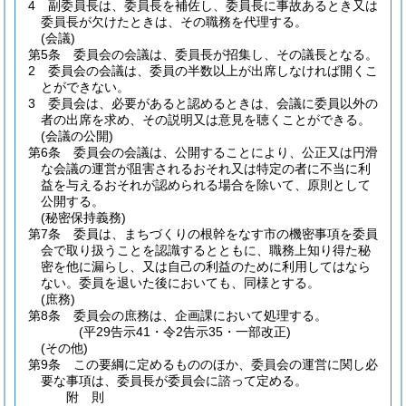
4
副委員長は、委員長を補佐し、委員長に事故あるとき又は
委員長が欠けたときは、その職務を代理する。
(会議)
第5条
委員会の会議は、委員長が招集し、その議長となる。
2
委員会の会議は、委員の半数以上が出席しなければ開くこ
とができない。
3
委員会は、必要があると認めるときは、会議に委員以外の
者の出席を求め、その説明又は意見を聴くことができる。
(会議の公開)
第6条
委員会の会議は、公開することにより、公正又は円滑
な会議の運営が阻害されるおそれ又は特定の者に不当に利
益を与えるおそれが認められる場合を除いて、原則として
公開する。
(秘密保持義務)
第7条
委員は、まちづくりの根幹をなす市の機密事項を委員
会で取り扱うことを認識するとともに、職務上知り得た秘
密を他に漏らし、又は自己の利益のために利用してはなら
ない。
委員を退いた後においても、同様とする。
(庶務)
第8条
委員会の庶務は、企画課において処理する。
(平29告示41・令2告示35・一部改正)
(その他)
第9条
この要綱に定めるもののほか、委員会の運営に関し必
要な事項は、委員長が委員会に諮って定める。
附
則