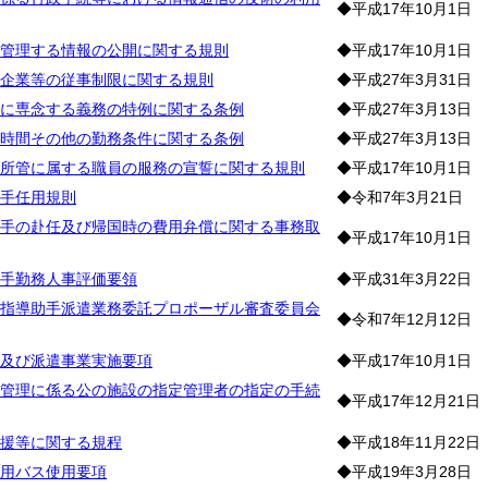
◆平成17年10月1日
管理する情報の公開に関する規則
◆平成17年10月1日
企業等の従事制限に関する規則
◆平成27年3月31日
に専念する義務の特例に関する条例
◆平成27年3月13日
時間その他の勤務条件に関する条例
◆平成27年3月13日
所管に属する職員の服務の宣誓に関する規則
◆平成17年10月1日
手任用規則
◆令和7年3月21日
手の赴任及び帰国時の費用弁償に関する事務取
◆平成17年10月1日
手勤務人事評価要領
◆平成31年3月22日
指導助手派遣業務委託プロポーザル審査委員会
◆令和7年12月12日
及び派遣事業実施要項
◆平成17年10月1日
管理に係る公の施設の指定管理者の指定の手続
◆平成17年12月21日
援等に関する規程
◆平成18年11月22日
用バス使用要項
◆平成19年3月28日