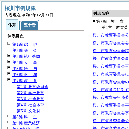
桜川市例規集
例規名称
内容現在 令和7年12月31日
■ 第7編
教
育
体系
五十音
第1章 教育委
桜川市教育委員会公
体系目次
桜川市教育委員会会
第1編
総
規
第2編
議
会
桜川市教育委員会請
第3編 執行機関
桜川市教育委員会事
第4編
人
事
桜川市教育委員会事
第5編
給
与
桜川市教育委員会に
第6編
財
務
第7編
教
育
桜川市教育委員会の
第1章 教育委員会
桜川市教育長に対す
第2章 学校教育
桜川市教育長事務委
第3章 社会教育
第4章 社会体育
桜川市教育委員会事
第5章 文化財
桜川市教育委員会事
第8編
厚
生
桜川市教育委員会公
第9編 産業経済
桜川市教育委員会に