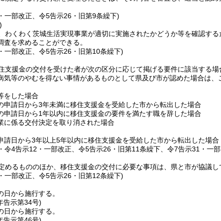
2・一部改正、令5告示26・旧第9条繰下)
)
、わくわく茨城生活実現事業が適切に実施されたかどうか等を確認する
調査を求めることができる。
2・一部改正、令5告示26・旧第10条繰下)
住支援金の交付を受けた者が次の区分に応じて掲げる要件に該当する場
病気等のやむを得ない事情があるものとして県及び市が認めた場合は、
等をした場合
の申請日から3年未満に移住支援金を受給した市から転出した場合
の申請日から1年以内に移住支援金の要件を満たす職を辞した場合
業に係る交付決定を取り消された場合
申請日から3年以上5年以内に移住支援金を受給した市から転出した場合
5・令4告示12・一部改正、令5告示26・旧第11条繰下、令7告示31・一部
定めるもののほか、移住支援金の交付に必要な事項は、県と市が協議し
2・一部改正、令5告示26・旧第12条繰下)
の日から施行する。
年
告示第34号)
の日から施行する。
年
告示第46号)