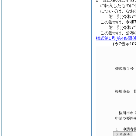
2
改正後の桜川市わ
に転入したものに
については、なお
附
則
(令和7
この告示は、令和
附
則
(令和7
この告示は、公布
様式第1号
(第4条関係
(令7告示10