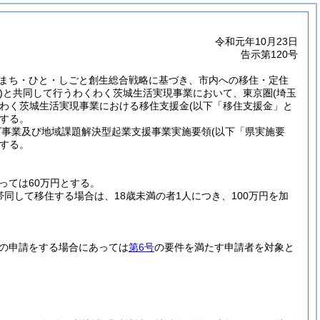
令和元年10月23日
告示第120号
まち・ひと・しごと創生総合戦略に基づき、市内への移住・定住
)
と共同して行うわくわく茨城生活実現事業において、東京圏
(埼玉
わく茨城生活実現事業における移住支援金
(以下「移住支援金」と
する。
ビ事業及び地域課題解決型起業支援事業実施要領
(以下「県実施要
する。
っては60万円とする。
同して移住する場合は、18歳未満の者1人につき、100万円を加
の申請をする場合にあっては
第6号
の要件を満たす申請者を対象と