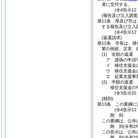
者に交付する。
(令4告示1
(報告及び立入調査
第11条
県及び市は
する報告及び立入
(令4告示1
(返還請求)
第12条
市長は、移
業の倒産、災害、
(1)
全額の返還
ア
虚偽の申請
イ
移住支援金
ウ
移住支援金
エ
起業支援事
(2)
半額の返還
移住支援金の
(令3告示2
(雑則)
第13条
この要綱に
(令4告示1
附
則
この要綱は、公布
附
則
(令和2
この告示は、公布
附
則
(令和2