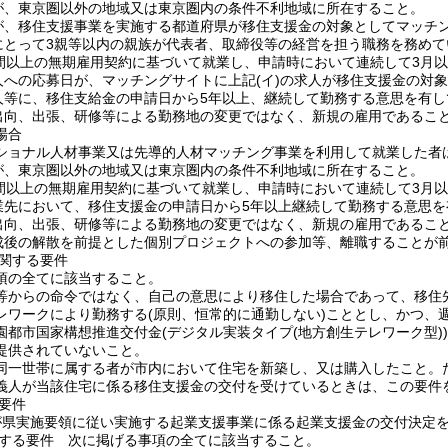
が、東京圏以外の地域又は東京圏内の条件不利地域に所在すること。
が、移住支援事業を実施する都道府県が移住支援金の対象としてマッチ
にとって3親等以内の親族が代表者、取締役等の経営を担う職務を務めて
時間以上の無期雇用契約に基づいて就業し、申請時において連続して3月
人への応募日が、マッチングサイトに上記
(イ)
の求人が移住支援金の対
人等に、移住支給金の申請日から5年以上、継続して勤務する意思を有し
出向、出張、研修等による勤務地の変更ではなく、新規の雇用であるこ
場合
ショナル人材事業又は先導的人材マッチング事業を利用して就業した者
が、東京圏以外の地域又は東京圏内の条件不利地域に所在すること。
時間以上の無期雇用契約に基づいて就業し、申請時において連続して3月
業先において、移住支援金の申請日から5年以上継続して勤務する意思を
出向、出張、研修等による勤務地の変更ではなく、新規の雇用であるこ
成後の解散を前提とした個別プロジェクトへの参加等、離職することが
関する要件
項の全てに該当すること。
等からの命令ではなく、自己の意思により移住した場合であって、移住
レワークにより勤務する
(原則、恒常的に通勤しない)
こととし、かつ、
園都市国家構想推進交付金
(デジタル実装タイプ
(地方創生テレワーク型)
)
提供されていないこと。
同一世帯に属する者が市内において住宅を新築し、又は購入したこと。
義人が当該住宅に係る移住支援金の交付を受けているときは、この要件
要件
が県実施要領に従い実施する起業支援事業に係る起業支援金の交付決定
する要件 次に掲げる事項の全てに該当すること。