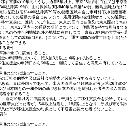
を移す直前の10年間のうち、通算5年以上、東京23区内に在住又は東京
3年法律第19号)
、山村振興法
(昭和40年法律第64号)
、離島振興法
(昭和
特別措置法
(昭和44年法律第79号)
の指定区域を含む市町村
(政令指定都市
用者としての通勤の場合にあっては、雇用保険の被保険者としての通勤に
を移す直前に、連続して1年以上、東京23区内に在住又は東京圏のうち
だし、東京23区内への通勤の期間については、住民票を移す3月前まで
のうちの条件不利地域以外の地域に在住しつつ、東京23区内の大学等へ
険者としての就職に限る。)
については、通学期間の修業年限を上限
(た
ることができる。
する要件
事項の全てに該当すること。
援金の申請時において、転入後3月以上1年以内であること。
移住支援金の申請日から5年以上、継続して居住する意思を有しているこ
件
事項の全てに該当すること。
等の反社会的勢力又は反社会的勢力と関係を有する者でないこと。
である、又は外国人であって、出入国管理及び難民認定法
(昭和26年政令
及び日本国との平和条約の基づき日本の国籍を離脱した者等の出入国管
資格を有すること。
は、過去10年以内に申請者を含む世帯員として移住支援金を受給してい
満の世帯員だった者が、5年以上経過し、18歳以上となり、県及び市が認
県又は市が移住支援金の対象として不適当と認めた者でないこと。
要件
事項の全てに該当すること。