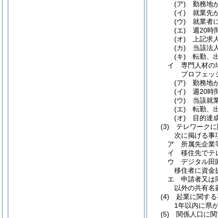
(ア)
勤務地
(イ)
就業先
(ウ)
就業者
(エ)
週20
(オ)
上記求
(カ)
当該法
(キ)
転勤、
イ
専門人材の
プロフェッ
(ア)
勤務地
(イ)
週20
(ウ)
当該就
(エ)
転勤、
(オ)
目的達
(3)
テレワークに
次に掲げる事
ア
所属先企業
イ
移住先でテ
ウ
デジタル田
移住者に資金
エ
申請者又は
以外の共有名
(4)
起業に関する
1年以内に県
(5)
関係人口に関