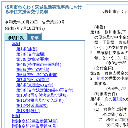
桜川市わくわく茨城生活実現事業におけ
る移住支援金交付要綱
○桜川市わく
令和元年10月23日 告示第120号
(趣旨)
(令和7年7月18日施行)
第1条
桜川市
(以下
の促進及び中小企
条項目次
沿革
県、千葉県、東京
本則
いう。)
の支給要件
第1条
(趣旨)
2
当該移住支援金
第2条
(交付金額)
領」という。)
、法
第3条
(対象者要件)
(令3告示2
第4条
(移住前の事前相談)
(交付金額)
第5条
(交付の申請)
第2条
移住支援金の
第6条
(交付決定の通知)
2
前項
の世帯の申請
第7条
(交付の請求)
算する。
第8条
(支援金の交付)
(令4告示1
第9条
(交付決定通知書の再交付)
(対象者要件)
第10条
(再交付決定及び通知)
第3条
次の
第1号
の
第11条
(報告及び立入調査)
する。
第12条
(返還請求)
(1)
移住等に関す
第13条
(雑則)
次に掲げる
ア
附則
ア
移住元に関
附則
(令和2年告示第34号)
次に掲げる
附則
(令和2年告示第46号)