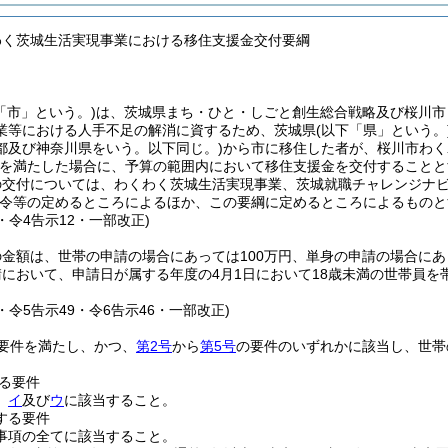
わく茨城生活実現事業における移住支援金交付要綱
「市」という。)
は、茨城県まち・ひと・しごと創生総合戦略及び桜川市
業等における人手不足の解消に資するため、茨城県
(以下「県」という。
都及び神奈川県をいう。以下同じ。)
から市に移住した者が、桜川市わく
を満たした場合に、予算の範囲内において移住支援金を交付することと
の交付については、わくわく茨城生活実現事業、茨城就職チャレンジナ
令等の定めるところによるほか、この要綱に定めるところによるものと
5・令4告示12・一部改正)
金額は、世帯の申請の場合にあっては100万円、単身の申請の場合にあ
において、申請日が属する年度の4月1日において18歳未満の世帯員を帯
2・令5告示49・令6告示46・一部改正)
要件を満たし、かつ、
第2号
から
第5号
の要件のいずれかに該当し、世帯
る要件
、
イ
及び
ウ
に該当すること。
する要件
事項の全てに該当すること。