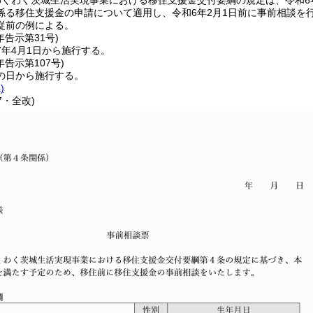
くわく茨城生活実現事業における移住支援金交付要綱の規定は、令和6
係る移住支援金の申請について適用し、令和6年2月1日前に事前相談を
従前の例による。
年
告示第31号)
7年4月1日から施行する。
年
告示第107号)
の日から施行する。
)
7・全改)