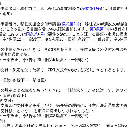
)
の申請者は、移住前に、あらかじめ事前相談票
(
様式第1号
)
により事前相
・追加)
の申請者は、移住支援金交付申請書
(
様式第2号
)
、移住後の就業先の就業
ないことを証する書類を含む本人確認書類に加え、
第3条第1号
の要件を
場合にあっては
同条第6号
の要件を満たすことを証する書類を市長に提
5・令4告示12・一部改正、令5告示26・旧第4条繰下・一部改正、令6告示
条
の申請があったときは、その内容を審査し、移住支援金の交付の可否
請者に通知する。
2・一部改正、令5告示26・旧第5条繰下・一部改正)
の交付の決定を受けた者は、移住支援金の交付を受けようとするときは
6・旧第6条繰下・一部改正)
条
の規定による請求があったときは、当該請求をした者に対して、速や
6・旧第7条繰下)
再交付)
住支援金の交付決定を受けた後、紛失等の理由により交付決定通知書の
交付願」という。)
を市長に提出しなければならない。
2・一部改正、令5告示26・旧第8条繰下・一部改正)
知)
に規定する再交付願を受理したときは、その内容を審査し、適当と認め