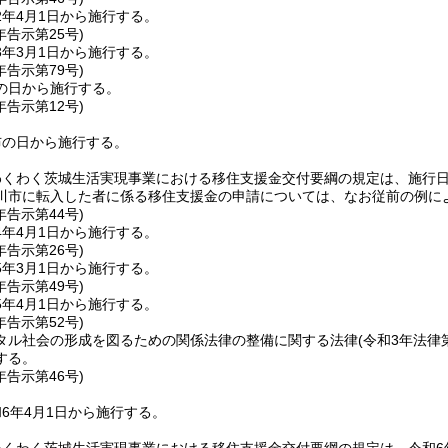
2年4月1日から施行する。
年
告示第25号)
3年3月1日から施行する。
年
告示第79号)
の日から施行する。
年
告示第12号)
布の日から施行する。
わくわく茨城生活実現事業における移住支援金交付要綱の規定は、施行
川市に転入した者に係る移住支援金の申請については、なお従前の例に
年
告示第44号)
4年4月1日から施行する。
年
告示第26号)
5年3月1日から施行する。
年
告示第49号)
5年4月1日から施行する。
年
告示第52号)
タル社会の形成を図るための関係法律の整備に関する法律
(令和3年法律第
する。
年
告示第46号)
6年4月1日から施行する。