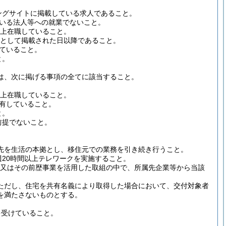
ングサイトに掲載している求人であること。
いる法人等への就業でないこと。
以上在職していること。
象として掲載された日以降であること。
ていること。
と。
は、次に掲げる事項の全てに該当すること。
以上在職していること。
有していること。
と。
前提でないこと。
先を生活の本拠とし、移住元での業務を引き続き行うこと。
週20時間以上テレワークを実施すること。
又はその前歴事業を活用した取組の中で、所属先企業等から当該
ただし、住宅を共有名義により取得した場合において、交付対象者
を満たさないものとする。
を受けていること。