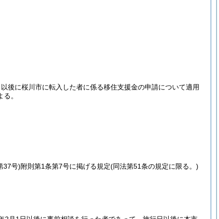
日以後に桜川市に転入した者に係る移住支援金の申請について適用
よる。
37号)
附則第1条第7号に掲げる規定
(同法第51条の規定に限る。)