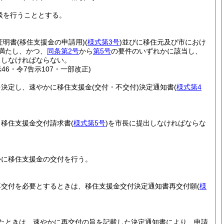
談を行うこととする。
証明書
(移住支援金の申請用)
(
様式第3号
)
並びに移住元及び市におけ
満たし、かつ、
同条第2号
から
第5号
の要件のいずれかに該当し、
出しなければならない。
46・令7告示107・一部改正)
を決定し、速やかに移住支援金
(交付・不交付)
決定通知書
(
様式第4
、移住支援金交付請求書
(
様式第5号
)
を市長に提出しなければならな
かに移住支援金の交付を行う。
再交付を必要とするときは、移住支援金交付決定通知書再交付願
(
様
たときは、速やかに再交付の旨を記載した決定通知書により、申請