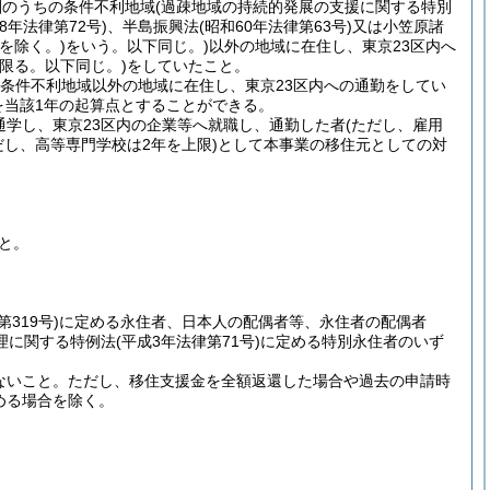
圏のうちの条件不利地域
(過疎地域の持続的発展の支援に関する特別
28年法律第72号)
、半島振興法
(昭和60年法律第63号)
又は小笠原諸
を除く。)
をいう。以下同じ。)
以外の地域に在住し、東京23区内へ
限る。以下同じ。)
をしていたこと。
の条件不利地域以外の地域に在住し、東京23区内への通勤をしてい
を当該1年の起算点とすることができる。
通学し、東京23区内の企業等へ就職し、通勤した者
(ただし、雇用
だし、高等専門学校は2年を上限)
として本事業の移住元としての対
と。
第319号)
に定める永住者、日本人の配偶者等、永住者の配偶者
理に関する特例法
(平成3年法律第71号)
に定める特別永住者のいず
ないこと。
ただし、移住支援金を全額返還した場合や過去の申請時
める場合を除く。