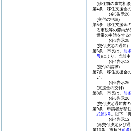
(移住前の事前相談
第4条
移住支援金
(令5告示26
(交付の申請)
第5条
移住支援金
る市税等の滞納が
世帯の申請をする
(令3告示2
(交付決定の通知)
第6条
市長は、
前
号
)
により、当該申
(令4告示1
(交付の請求)
第7条
移住支援金
い。
(令5告示2
(支援金の交付)
第8条
市長は、
前
(令5告示2
(交付決定通知書の
第9条
申請者が移
式第6号
。以下「再
(令4告示1
(再交付決定及び通
第10条
市長は
前条