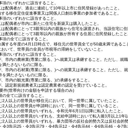
事項のいずれかに該当すること。
又は配偶者が、過去に連続して10年以上市に住民登録があったこと。
施する移住定住促進事業又は関係人口創出事業の参加者であること。
事項のいずれかに該当すること。
又は配偶者が市内に新たに住宅を新築又は購入したこと。
又は配偶者にとって3親等以内の親族から住宅を譲渡され、当該住宅に住
又は配偶者にとって3親等以内の親族が所有する住居に住民登録したこと
事項の全てに該当すること。
の属する年度の4月1日時点で、移住元の世帯員全てが50歳未満であるこ
において、世帯員の全員が市税等の滞納をしていないこと。
事項のいずれかに該当すること。
が、市内の農林業
(専業に限る。)
へ就業又は承継すること。
ただし、就
を満たさないものに限る。
が、市内の石材業
(専業に限る。)
への就業又は承継すること。
ただし、
件を満たさないものに限る。
が、市内の観光業
(専業に限る。)
の承継をすること。
が、認定新規就農者又は認定農業者の認定を受けていること。
要件
(世帯向けの金額を申請する場合のみ)
項の全てに該当すること。
む2人以上の世帯員が移住元において、同一世帯に属していたこと。
む2人以上の世帯員が申請時において、同一世帯に属していること。
む2人以上の世帯員がいずれも、令和元年6月1日以降に転入したこと。
む2人以上の世帯員がいずれも、支給申請時において転入後3月以上1年
む2人以上の世帯員がいずれも、暴力団等の反社会的勢力又は反社会的
4・令3告示25・令3告示79・令4告示12・令4告示44・令6告示46・令7告