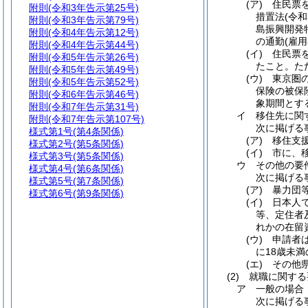
(ア)
住民票
附則
(令和3年告示第25号)
措置法
(令和
附則
(令和3年告示第79号)
島振興開発
附則
(令和4年告示第12号)
の通勤
(雇
附則
(令和4年告示第44号)
(イ)
住民票
附則
(令和5年告示第26号)
たこと。
た
附則
(令和5年告示第49号)
(ウ)
東京圏
附則
(令和5年告示第52号)
保険の被保
附則
(令和6年告示第46号)
象期間とす
附則
(令和7年告示第31号)
イ
移住先に関
附則
(令和7年告示第107号)
次に掲げる
様式第1号
(第4条関係)
(ア)
移住支
様式第2号
(第5条関係)
(イ)
市に、
様式第3号
(第5条関係)
ウ
その他の要
様式第4号
(第6条関係)
次に掲げる
様式第5号
(第7条関係)
(ア)
暴力団
様式第6号
(第9条関係)
(イ)
日本人
等、定住者
れかの在留
(ウ)
申請者
に18歳未
(エ)
その他
(2)
就職に関する
ア
一般の場合
次に掲げる