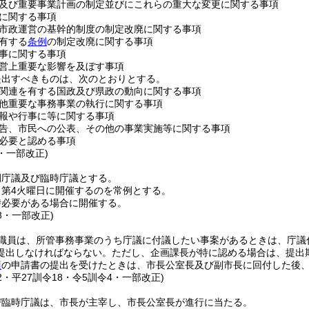
及び重要事業計画の制定並びにこれらの重大な変更に関する事項
に関する事項
市政運営の基幹的制度の制定改廃に関する事項
有する
条例
の制定改廃に関する事項
事に関する事項
営上重要な影響を及ぼす事項
提出すべきものは、次のとおりとする。
関連を有する国政及び県政の動向に関する事項
他重要な事務事業の執行に関する事項
報や行事に等に関する事項
告、市民への公表、その他の事業実施等に関する事項
必要と認める事項
8・一部改正)
例庁議及び臨時庁議とする。
月第4火曜日に開催するのを常例とする。
時必要がある場合に開催する。
18・一部改正)
職員は、所管事務事業のうち庁議に付議したい事案があるときは、庁議
提出しなければならない。
ただし、企画課長が特に認める場合は、提出
項
の申請書の提出を受けたときは、市長公室長及び副市長に回付した後
12・平27訓令18・令5訓令4・一部改正)
び臨時庁議は、市長が主宰し、市長公室長が進行に当たる。