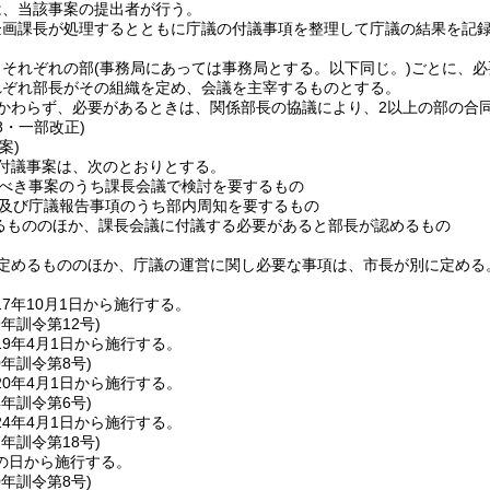
は、当該事案の提出者が行う。
企画課長が処理するとともに庁議の付議事項を整理して庁議の結果を記
、それぞれの部
(事務局にあっては事務局とする。以下同じ。)
ごとに、必
れぞれ部長がその組織を定め、会議を主宰するものとする。
かわらず、必要があるときは、関係部長の協議により、2以上の部の合
18・一部改正)
案)
付議事案は、次のとおりとする。
べき事案のうち課長会議で検討を要するもの
及び庁議報告事項のうち部内周知を要するもの
るもののほか、課長会議に付議する必要があると部長が認めるもの
定めるもののほか、庁議の運営に関し必要な事項は、市長が別に定める
7年10月1日から施行する。
9年
訓令第12号)
9年4月1日から施行する。
0年
訓令第8号)
0年4月1日から施行する。
4年
訓令第6号)
4年4月1日から施行する。
7年
訓令第18号)
の日から施行する。
0年
訓令第8号)