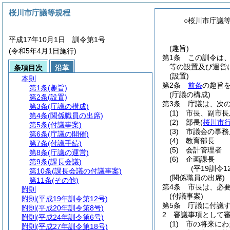
桜川市庁議等規程
○桜川市庁議
平成17年10月1日 訓令第1号
(趣旨)
(令和5年4月1日施行)
第1条
この訓令は
等の設置及び運営
条項目次
沿革
(設置)
本則
第2条
前条
の趣旨
第1条
(趣旨)
(庁議の構成)
第2条
(設置)
第3条
庁議は、次
第3条
(庁議の構成)
(1)
市長、副市長
第4条
(関係職員の出席)
(2)
部長
(
桜川市
第5条
(付議事案)
(3)
市議会の事務
第6条
(庁議の開催)
(4)
教育部長
第7条
(付議手続)
(5)
会計管理者
第8条
(庁議の運営)
(6)
企画課長
第9条
(課長会議)
(平19訓令
第10条
(課長会議の付議事案)
(関係職員の出席)
第11条
(その他)
第4条
市長は、必
附則
(付議事案)
附則
(平成19年訓令第12号)
第5条
庁議に付議
附則
(平成20年訓令第8号)
2
審議事項として
附則
(平成24年訓令第6号)
(1)
市の将来にわ
附則
(平成27年訓令第18号)