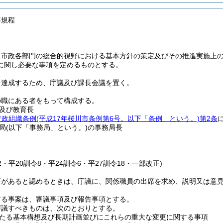
等規程
、市政各部門の総合的視野における基本方針の策定及びその推進実施上
に関し必要な事項を定めるものとする。
を達成するため、庁議及び課長会議を置く。
の職にある者をもって構成する。
及び教育長
行政組織条例
(平成17年桜川市条例第6号。以下「条例」という。)
第2条
局
(以下「事務局」という。)
の事務局長
12・平20訓令8・平24訓令6・平27訓令18・一部改正)
要があると認めるときは、庁議に、関係職員の出席を求め、説明又は意
する事案は、審議事項及び報告事項とする。
審議すべきものは、次のとおりとする。
たる基本構想及び長期計画並びにこれらの重大な変更に関する事項