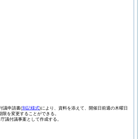
付議申請書
(
別記様式
)
により、資料を添えて、開催日前週の木曜日
期限を変更することができる。
、庁議付議事案として作成する。