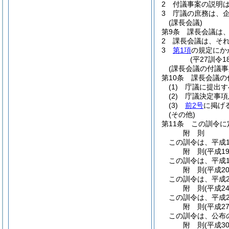
2
付議事案の説明
3
庁議の庶務は、
(課長会議)
第9条
課長会議は
2
課長会議は、そ
3
第1項
の規定にか
(平27訓令
(課長会議の付議事
第10条
課長会議の
(1)
庁議に提出す
(2)
庁議決定事項
(3)
前2号
に掲げ
(その他)
第11条
この訓令に
附
則
この訓令は、平成1
附
則
(平成1
この訓令は、平成1
附
則
(平成2
この訓令は、平成2
附
則
(平成2
この訓令は、平成2
附
則
(平成2
この訓令は、公布
附
則
(平成3