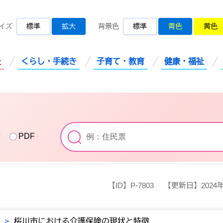
桜川市公式ホームページ
イズ
標準
拡大
背景色
標準
青色
黄色
災
くらし・手続き
子育て・教育
健康・福祉
索
PDF
【ID】
P-7803
【更新日】
2024
>
桜川市における介護保険の現状と特徴