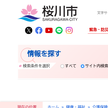
文字サ
桜川市公式Twitter
桜川市公式Facebook
桜川市公式YouTube
桜川市公式LINE
Instagram
緊急・防
情報を探す
検索条件を選択
すべて
サイト内検
現在の位置
ホーム
>
健康・福祉
>
介護保険