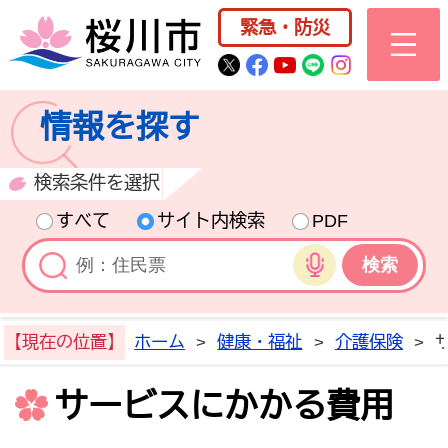
桜川市公式ホー
緊急・防災
桜川市公式Twitter
桜川市公式Facebo
桜川市公式YouT
桜川市公式LI
Instagra
情報を探す
検索条件を選択
すべて
サイト内検索
PDF
音声検索
【現在の位置】
ホーム
>
健康・福祉
>
介護保険
>
サービスにかかる費用