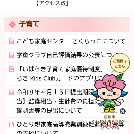
【アクセス数】
子育て
こども家庭センター さくらっこについて
学童クラブ自己評価結果の公表について
「いばらき子育て家庭優待制度」 いば
らき Kids Clubカードのアプリについて
令和８年４月１５日提出期限 【児童手
当】監護相当・生計費の負担についての
確認書等の提出について
閉
ひとり親家庭高等職業訓練促進給付金等
の支給について