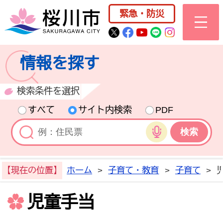
桜川市公式ホー
緊急・防災
桜川市公式Twitter
桜川市公式Facebo
桜川市公式YouT
桜川市公式LI
Instagra
情報を探す
検索条件を選択
すべて
サイト内検索
PDF
音声検索
【現在の位置】
ホーム
>
子育て・教育
>
子育て
>
児童手当