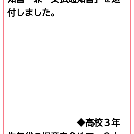
付し
ました。
◆高校３年