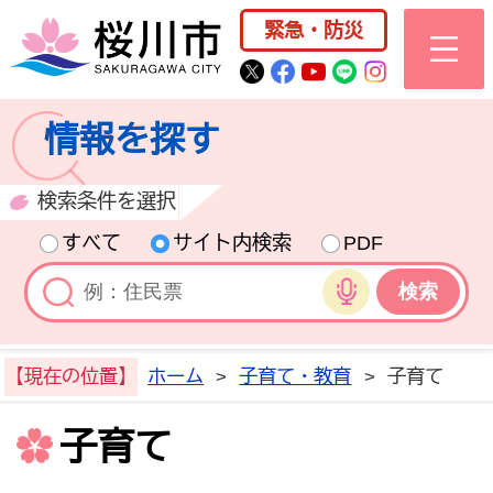
桜川市公式ホー
緊急・防災
桜川市公式Twitter
桜川市公式Facebo
桜川市公式YouT
桜川市公式LI
Instagra
情報を探す
検索条件を選択
すべて
サイト内検索
PDF
音声検索
【現在の位置】
ホーム
>
子育て・教育
>
子育て
子育て