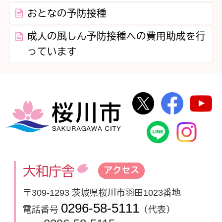
おとなの予防接種
成人の風しん予防接種への費用助成を行
っています
桜川市公式Twi
桜川市
桜川市
桜川市公式
In
大和庁舎
アクセス
〒309-1293 茨城県桜川市羽田1023番地
0296-58-5111
電話番号
（代表）