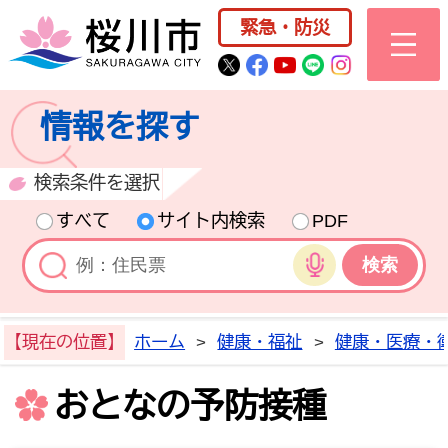
桜川市公式ホー
緊急・防災
桜川市公式Twitter
桜川市公式Facebo
桜川市公式YouT
桜川市公式LI
Instagra
情報を探す
検索条件を選択
すべて
サイト内検索
PDF
音声検索
【現在の位置】
ホーム
>
健康・福祉
>
健康・医療・
おとなの予防接種