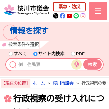
桜川市公式ホー
緊急・防災
桜川市公式Twitter
桜川市公式Facebo
桜川市公式YouT
桜川市公式LI
Instagra
情報を探す
検索条件を選択
すべて
サイト内検索
PDF
音声検索
【現在の位置】
ホーム
>
桜川市議会
>
行政視察の受
行政視察の受け入れにつ