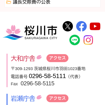
議長交際費の公表
桜川市公式Twi
桜川市
桜川市
桜川市公式
In
大和庁舎
アクセス
〒309-1293 茨城県桜川市羽田1023番地
0296-58-5111
電話番号
（代表）
0296-58-5115
Fax
岩瀬庁舎
アクセス