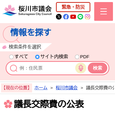
桜川市公式ホー
緊急・防災
桜川市公式Twitter
桜川市公式Facebo
桜川市公式YouT
桜川市公式LI
Instagra
情報を探す
検索条件を選択
すべて
サイト内検索
PDF
音声検索
【現在の位置】
ホーム
>
桜川市議会
>
議長交際費の
議長交際費の公表