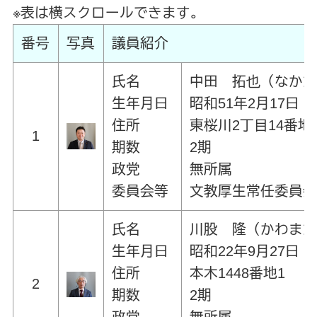
※表は横スクロールできます。
番号
写真
議員紹介
氏名
中田 拓也（なか
生年月日
昭和51年2月17日
住所
東桜川2丁目14番地
1
期数
2期
政党
無所属
委員会等
文教厚生常任委員
氏名
川股 隆（かわま
生年月日
昭和22年9月27日
住所
本木1448番地1
2
期数
2期