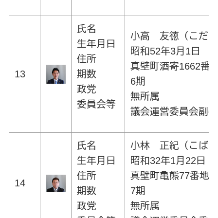
氏名
小高 友徳（こだ
生年月日
昭和52年3月1日
住所
真壁町酒寄1662番
13
期数
6期
政党
無所属
委員会等
議会運営委員会副
氏名
小林 正紀（こば
生年月日
昭和32年1月22日
住所
真壁町亀熊77番地
14
期数
7期
政党
無所属