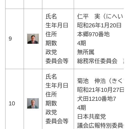
氏名
仁平 実（にへい
生年月日
昭和26年1月20日
住所
本郷970番地
9
期数
4期
政党
無所属
委員会等
総務常任委員会 
氏名
菊池 伸浩（きく
生年月日
昭和21年10月27日
住所
犬田1210番地7
10
期数
4期
政党
日本共産党
委員会等
議会広報特別委員