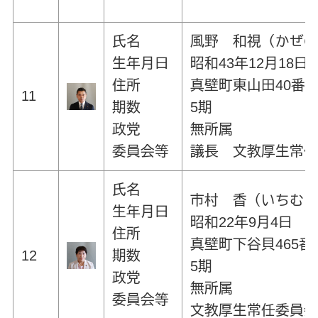
氏名
風野 和視（かぜ
生年月日
昭和43年12月18日
住所
真壁町東山田40番地
11
期数
5期
政党
無所属
委員会等
議長 文教厚生常
氏名
市村 香（いちむ
生年月日
昭和22年9月4日
住所
真壁町下谷貝465番
12
期数
5期
政党
無所属
委員会等
文教厚生常任委員