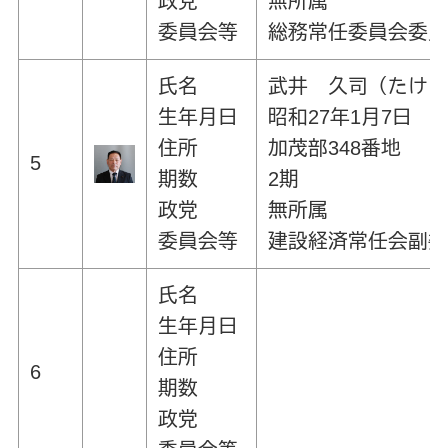
政党
無所属
委員会等
総務常任委員会委
氏名
武井 久司（たけ
生年月日
昭和27年1月7日
住所
加茂部348番地
5
期数
2期
政党
無所属
委員会等
建設経済常任会副
氏名
生年月日
住所
6
期数
政党