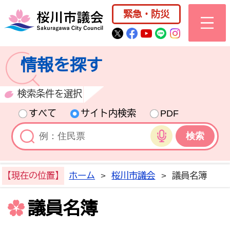
桜川市公式ホー
緊急・防災
桜川市公式Twitter
桜川市公式Facebo
桜川市公式YouT
桜川市公式LI
Instagra
情報を探す
検索条件を選択
すべて
サイト内検索
PDF
音声検索
【現在の位置】
ホーム
>
桜川市議会
>
議員名簿
議員名簿