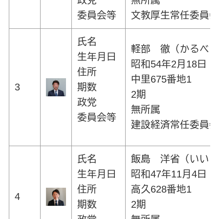
政党
無所属
委員会等
文教厚生常任委員
氏名
軽部 徹（かるべ
生年月日
昭和54年2月18日
住所
中里675番地1
3
期数
2期
政党
無所属
委員会等
建設経済常任委員
氏名
飯島 洋省（いい
生年月日
昭和47年11月4日
住所
高久628番地1
4
期数
2期