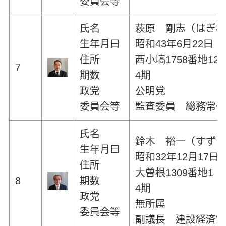
委員会等
氏名
萩原 剛志（はぎ
生年月日
昭和43年6月22日
住所
西小塙1758番地12
7
期数
4期
政党
公明党
委員会等
監査委員 総務常
氏名
鈴木 裕一（すず
生年月日
昭和32年12月17日
住所
大曽根1309番地1
8
期数
4期
政党
無所属
委員会等
副議長 建設経済