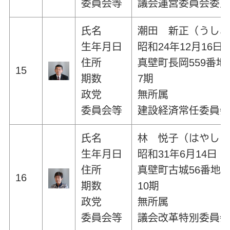
委員会等
議会運営委員会委
氏名
潮田 新正（うし
生年月日
昭和24年12月16日
住所
真壁町長岡559番地
15
期数
7期
政党
無所属
委員会等
建設経済常任委員
氏名
林 悦子（はやし
生年月日
昭和31年6月14日
住所
真壁町古城56番地
16
期数
10期
政党
無所属
委員会等
議会改革特別委員