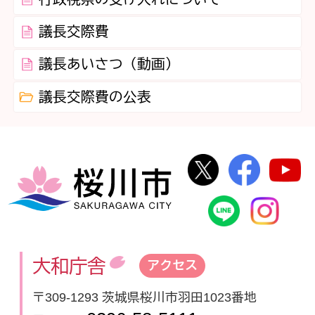
議長交際費
議長あいさつ（動画）
議長交際費の公表
桜川市公式Twi
桜川市
桜川市
桜川市公式
In
大和庁舎
アクセス
〒309-1293 茨城県桜川市羽田1023番地