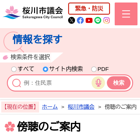
桜川市公式ホー
緊急・防災
桜川市公式Twitter
桜川市公式Facebo
桜川市公式YouT
桜川市公式LI
Instagra
情報を探す
検索条件を選択
すべて
サイト内検索
PDF
音声検索
【現在の位置】
ホーム
>
桜川市議会
>
傍聴のご案内
傍聴のご案内