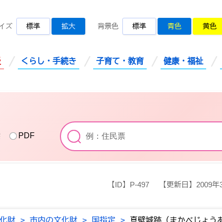
桜川市公式ホームページ
イズ
標準
拡大
背景色
標準
青色
黄色
災
くらし・手続き
子育て・教育
健康・福祉
索
PDF
【ID】
P-497
【更新日】
2009年
化財
>
市内の文化財
>
国指定
>
真壁城跡（まかべじょう