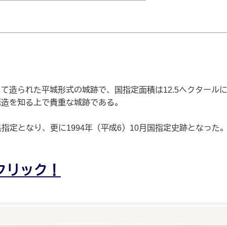
造られた平城形式の城跡で、国指定面積は12.5ヘクタール
構造を知る上で貴重な城跡である。
が県指定となり、更に1994年（平成6）10月国指定史跡となっ
クリック！