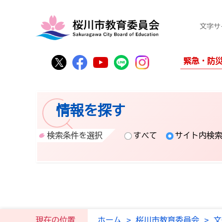
文字サ
桜川市公式Twitter
桜川市公式Facebook
桜川市公式YouTube
桜川市公式LINE
Instagram
緊急・防
情報を探す
検索条件を選択
すべて
サイト内検
現在の位置
ホーム
>
桜川市教育委員会
>
文