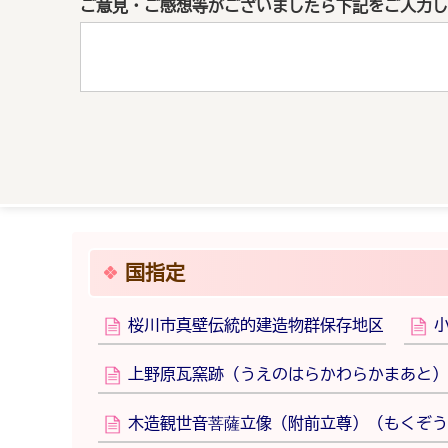
ご意見・ご感想等がございましたら下記をご入力し
国指定
桜川市真壁伝統的建造物群保存地区
上野原瓦窯跡（うえのはらかわらかまあと）
木造観世音菩薩立像（附前立尊）（もくぞう