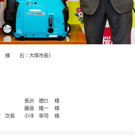
徳巳 様 右：大塚市長）
長沢 徳巳 様
藤浪 陽一 様
ープ 次長
小澤 幸司 様