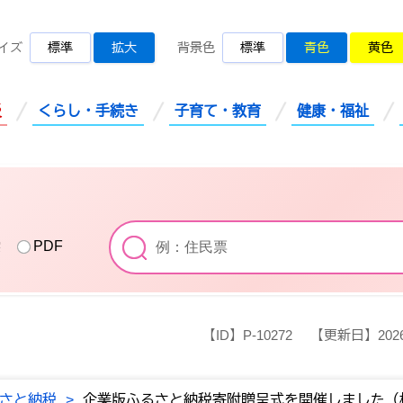
桜川市公式ホームページ
イズ
標準
拡大
背景色
標準
青色
黄色
災
くらし・手続き
子育て・教育
健康・福祉
索
PDF
【ID】
P-10272
【更新日】
20
さと納税
>
企業版ふるさと納税寄附贈呈式を開催しました（株式