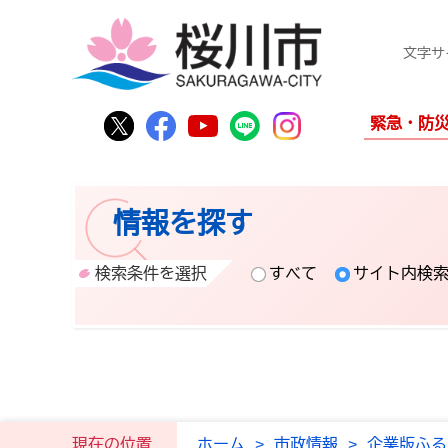
文字サ
桜川市公式Twitter
桜川市公式Facebook
桜川市公式YouTube
桜川市公式LINE
Instagram
緊急・防
情報を探す
検索条件を選択
すべて
サイト内検
現在の位置
ホーム
>
市政情報
>
企業版ふる