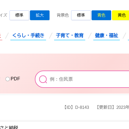
桜川市公式ホームページ
イズ
標準
拡大
背景色
標準
青色
黄色
災
くらし・手続き
子育て・教育
健康・福祉
索
PDF
【ID】
D-8143
【更新日】
2023
さと納税