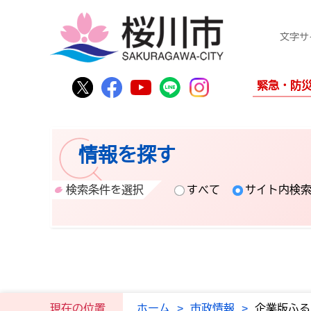
文字サ
桜川市公式Twitter
桜川市公式Facebook
桜川市公式YouTube
桜川市公式LINE
Instagram
緊急・防
情報を探す
検索条件を選択
すべて
サイト内検
現在の位置
ホーム
>
市政情報
>
企業版ふる