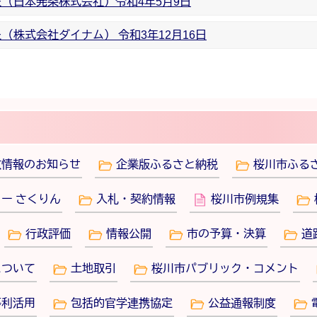
（日本発条株式会社）令和4年5月9日
株式会社ダイナム） 令和3年12月16日
政情報のお知らせ
企業版ふるさと納税
桜川市ふる
ー さくりん
入札・契約情報
桜川市例規集
行政評価
情報公開
市の予算・決算
道
について
土地取引
桜川市パブリック・コメント
等利活用
包括的官学連携協定
公益通報制度