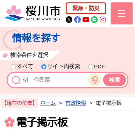
桜川市公式ホー
緊急・防災
桜川市公式Twitter
桜川市公式Facebo
桜川市公式YouT
桜川市公式LI
Instagra
情報を探す
検索条件を選択
すべて
サイト内検索
PDF
音声検索
【現在の位置】
ホーム
>
市政情報
>
電子掲示板
電子掲示板