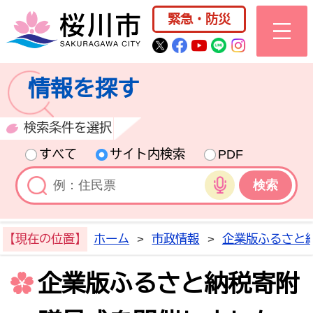
桜川市公式ホー
緊急・防災
桜川市公式Twitter
桜川市公式Facebo
桜川市公式YouT
桜川市公式LI
Instagra
情報を探す
検索条件を選択
すべて
サイト内検索
PDF
音声検索
【現在の位置】
ホーム
>
市政情報
>
企業版ふるさと
企業版ふるさと納税寄附