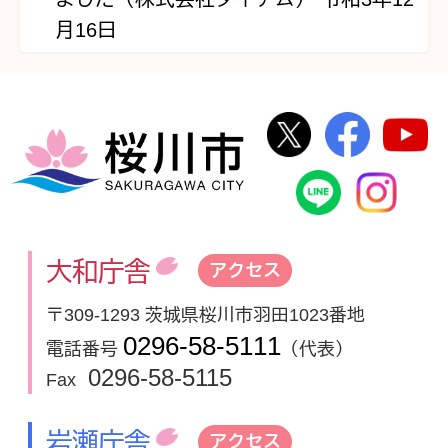
月16日
桜川市公式Twi
桜川市
桜川市
桜川市公式
In
大和庁舎
アクセス
〒309-1293 茨城県桜川市羽田1023番地
0296-58-5111
電話番号
（代表）
0296-58-5115
Fax
岩瀬庁舎
アクセス