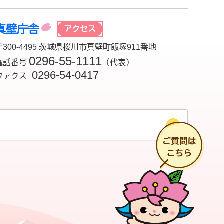
真壁庁舎
アクセス
〒300-4495 茨城県桜川市真壁町飯塚911番地
0296-55-1111
電話番号
（代表）
0296-54-0417
ファクス
チ