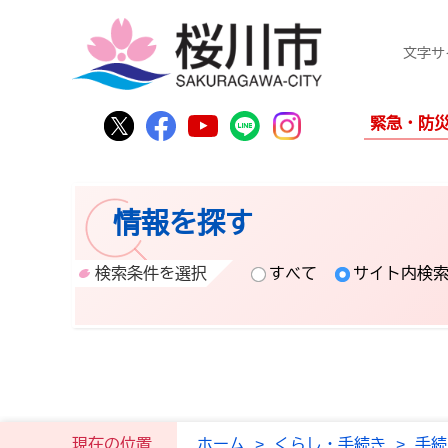
文字サ
桜川市公式Twitter
桜川市公式Facebook
桜川市公式YouTube
桜川市公式LINE
Instagram
緊急・防
情報を探す
検索条件を選択
すべて
サイト内検
現在の位置
ホーム
>
くらし・手続き
>
手続