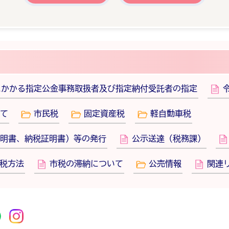
にかかる指定公金事務取扱者及び指定納付受託者の指定
て
市民税
固定資産税
軽自動車税
明書、納税証明書）等の発行
公示送達（税務課）
税方法
市税の滞納について
公売情報
関連
r
acebook
市公式YouTube
桜川市公式LINE
Instagram