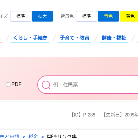
桜川市公式ホームページ
イズ
標準
拡大
背景色
標準
青色
黄色
災
くらし・手続き
子育て・教育
健康・福祉
索
PDF
【ID】
P-288
【更新日】
2009
きと申請
>
税金
>
関連リンク集