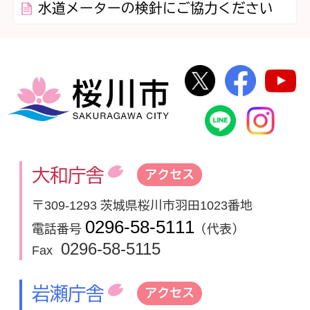
水道メーターの検針にご協力ください
桜川市公式Twi
桜川市
桜川市
桜川市公式
In
大和庁舎
アクセス
〒309-1293 茨城県桜川市羽田1023番地
0296-58-5111
電話番号
（代表）
0296-58-5115
Fax
岩瀬庁舎
アクセス