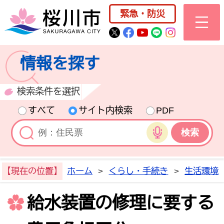
桜川市公式ホー
緊急・防災
桜川市公式Twitter
桜川市公式Facebo
桜川市公式YouT
桜川市公式LI
Instagra
情報を探す
検索条件を選択
すべて
サイト内検索
PDF
音声検索
【現在の位置】
ホーム
>
くらし・手続き
>
生活環境
給水装置の修理に要する