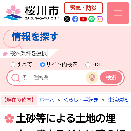
桜川市公式ホー
緊急・防災
桜川市公式Twitter
桜川市公式Facebo
桜川市公式YouT
桜川市公式LI
Instagra
情報を探す
検索条件を選択
すべて
サイト内検索
PDF
音声検索
【現在の位置】
ホーム
>
くらし・手続き
>
生活環境
土砂等による土地の埋