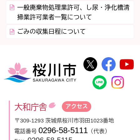
一般廃棄物処理業許可、し尿・浄化槽清
掃業許可業者一覧について
ごみの収集日程について
桜川市公式Twi
桜川市
桜川市
桜川市公式
In
大和庁舎
アクセス
〒309-1293 茨城県桜川市羽田1023番地
0296-58-5111
電話番号
（代表）