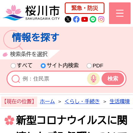
桜川市公式ホー
緊急・防災
桜川市公式Twitter
桜川市公式Facebo
桜川市公式YouT
桜川市公式LI
Instagra
情報を探す
検索条件を選択
すべて
サイト内検索
PDF
音声検索
【現在の位置】
ホーム
>
くらし・手続き
>
生活環境
新型コロナウイルスに関