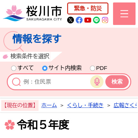
桜川市公式ホー
緊急・防災
桜川市公式Twitter
桜川市公式Facebo
桜川市公式YouT
桜川市公式LI
Instagra
情報を探す
検索条件を選択
すべて
サイト内検索
PDF
音声検索
【現在の位置】
ホーム
>
くらし・手続き
>
広報さく
令和５年度