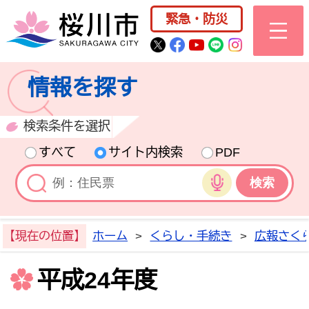
桜川市公式ホー
緊急・防災
桜川市公式Twitter
桜川市公式Facebo
桜川市公式YouT
桜川市公式LI
Instagra
情報を探す
検索条件を選択
すべて
サイト内検索
PDF
音声検索
【現在の位置】
ホーム
>
くらし・手続き
>
広報さく
平成24年度