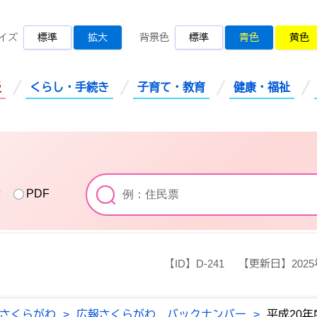
桜川市公式ホームページ
イズ
標準
拡大
背景色
標準
青色
黄色
災
くらし・手続き
子育て・教育
健康・福祉
索
PDF
【ID】
D-241
【更新日】
202
さくらがわ
>
広報さくらがわ バックナンバー
>
平成20年