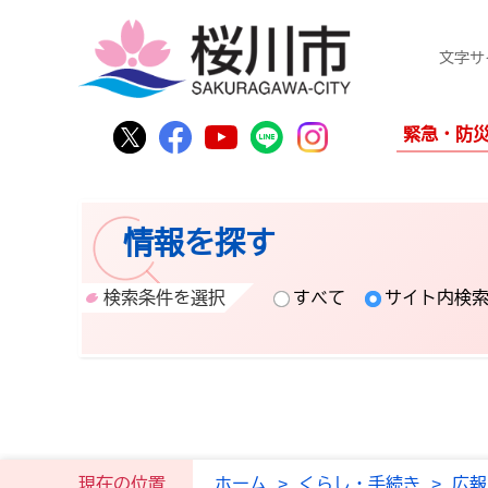
文字サ
桜川市公式Twitter
桜川市公式Facebook
桜川市公式YouTube
桜川市公式LINE
Instagram
緊急・防
情報を探す
検索条件を選択
すべて
サイト内検
現在の位置
ホーム
>
くらし・手続き
>
広報