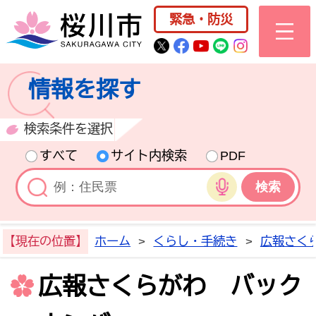
桜川市公式ホー
緊急・防災
桜川市公式Twitter
桜川市公式Facebo
桜川市公式YouT
桜川市公式LI
Instagra
情報を探す
検索条件を選択
すべて
サイト内検索
PDF
音声検索
【現在の位置】
ホーム
>
くらし・手続き
>
広報さく
広報さくらがわ バック