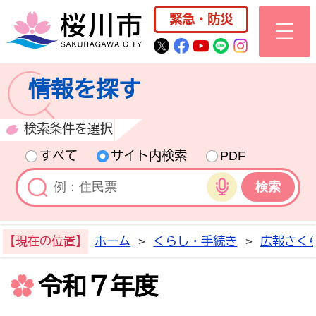
桜川市公式ホー
緊急・防災
桜川市公式Twitter
桜川市公式Facebo
桜川市公式YouT
桜川市公式LI
Instagra
情報を探す
検索条件を選択
すべて
サイト内検索
PDF
音声検索
【現在の位置】
ホーム
>
くらし・手続き
>
広報さく
令和７年度