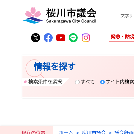
文字サ
桜川市公式Twitter
桜川市公式Facebook
桜川市公式YouTube
桜川市公式LINE
Instagram
緊急・防
情報を探す
検索条件を選択
すべて
サイト内検
現在の位置
ホーム
>
桜川市議会
>
議会録画