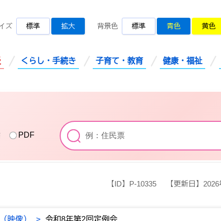
桜川市公式ホームページ
イズ
標準
拡大
背景色
標準
青色
黄色
災
くらし・手続き
子育て・教育
健康・福祉
索
PDF
【ID】
P-10335
【更新日】
202
（映像）
>
令和8年第2回定例会