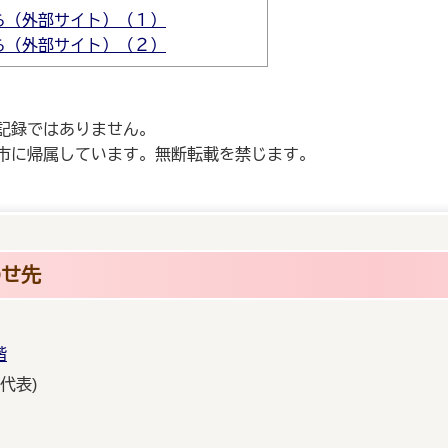
ら（外部サイト）（１）
ら（外部サイト）（２）
記録ではありません。
市に帰属しています。無断転載を禁じます。
わせ先
階
(代表)