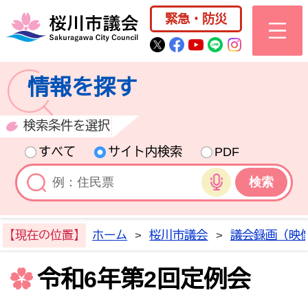
桜川市公式ホー
緊急・防災
桜川市公式Twitter
桜川市公式Facebo
桜川市公式YouT
桜川市公式LI
Instagra
情報を探す
検索条件を選択
すべて
サイト内検索
PDF
音声検索
【現在の位置】
ホーム
>
桜川市議会
>
議会録画（映
令和6年第2回定例会